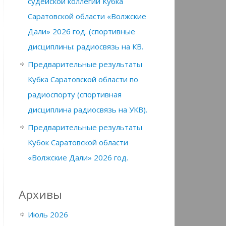
судейской коллегии Кубка
Саратовской области «Волжские
Дали» 2026 год. (спортивные
дисциплины: радиосвязь на КВ.
Предварительные результаты
Кубка Саратовской области по
радиоспорту (спортивная
дисциплина радиосвязь на УКВ).
Предварительные результаты
Кубок Саратовской области
«Волжские Дали» 2026 год.
Архивы
Июль 2026