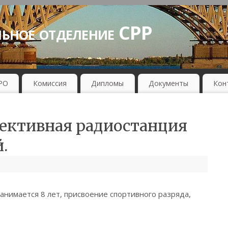
льное отделение СРР
РО
Комиссия
Дипломы
Документы
Кон
ективная радиостанция
.
нимается 8 лет, присвоение спортивного разряда,