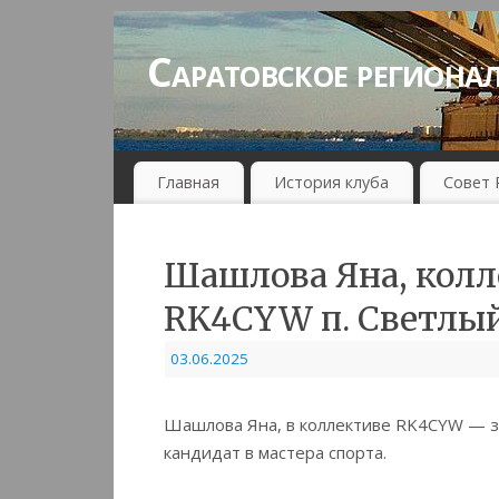
Саратовское региона
Главная
История клуба
Совет 
Шашлова Яна, колл
RK4CYW п. Светлый
03.06.2025
Шашлова Яна, в коллективе RK4CYW — за
кандидат в мастера спорта.