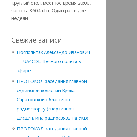
Круглый стол, местное время 20:00,
частота 3604 кГц. Один раз в две
недели.
Свежие записи
Посполитак Александр Иванович
— UA4CDL. Вечного полёта в
эфире.
ПРОТОКОЛ заседания главной
судейской коллегии Кубка
Саратовской области по
радиоспорту (спортивная
дисциплина радиосвязь на УКВ)
ПРОТОКОЛ заседания главной